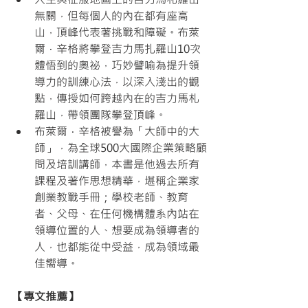
無關，但每個人的內在都有座高
山，頂峰代表著挑戰和障礙。布萊
爾．辛格將攀登吉力馬扎羅山10次
體悟到的奧祕，巧妙譬喻為提升領
導力的訓練心法，以深入淺出的觀
點，傳授如何跨越內在的吉力馬札
羅山，帶領團隊攀登頂峰。
布萊爾．辛格被譽為「大師中的大
師」，為全球500大國際企業策略顧
問及培訓講師，本書是他過去所有
課程及著作思想精華，堪稱企業家
創業教戰手冊；學校老師、教育
者、父母、在任何機構體系內站在
領導位置的人、想要成為領導者的
人，也都能從中受益，成為領域最
佳嚮導。
【專文推薦】