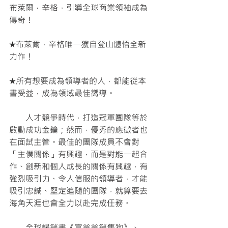
布萊爾．辛格，引導全球商業領袖成為
傳奇！
★布萊爾．辛格唯一獲自登山體悟全新
力作！
★所有想要成為領導者的人，都能從本
書受益，成為領域最佳嚮導。
　　人才競爭時代，打造冠軍團隊等於
啟動成功金鑰；然而，優秀的應徵者也
在面試主管。最佳的團隊成員不會對
「主僕關係」有興趣，而是對能一起合
作、創新和個人成長的關係有興趣，有
強烈吸引力、令人信服的領導者，才能
吸引忠誠、堅定追隨的團隊，就算要去
海角天涯也會全力以赴完成任務。
　　全球暢銷書《富爸爸銷售狗》、