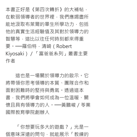
本書正好是《第四次轉折》的大補帖，
在軟弱領導者的世界裡，我們應竭盡所
能地汲取布萊爾的畢生所學功力，包括
他的真實生活經驗值及其對於領導力的
智慧等，這比以往任何時刻都來得重
要。──羅伯特．清崎（Robert 
Kiyosaki）／「富爸爸系列」叢書主要
作者
　　這也是一場關於領導力的啟示。它
將帶領你思考領導的本質、團隊合作和
面對困難時的堅持與勇氣。透過這本
書，我們將學會如何成為一位溫暖、關
懷且具有領導力的人。──黃鵬峻／苓業
國際教育學院創辦人
　　「你想要玩多大的遊戲？」光是一
個意味深遠的問句，就能展示「教練的