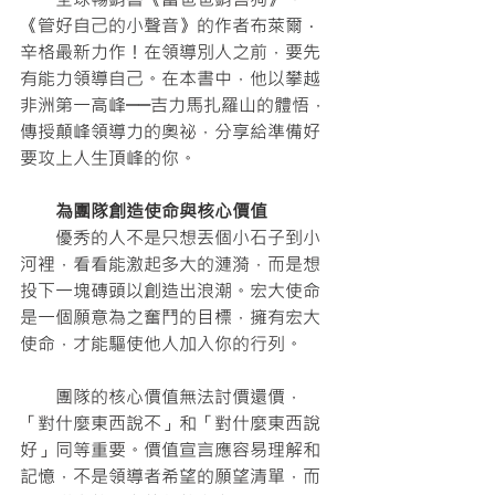
《管好自己的小聲音》的作者布萊爾．
辛格最新力作！在領導別人之前，要先
有能力領導自己。在本書中，他以攀越
非洲第一高峰──吉力馬扎羅山的體悟，
傳授顛峰領導力的奧祕，分享給準備好
要攻上人生頂峰的你。
　　為團隊創造使命與核心價值
　　優秀的人不是只想丟個小石子到小
河裡，看看能激起多大的漣漪，而是想
投下一塊磚頭以創造出浪潮。宏大使命
是一個願意為之奮鬥的目標，擁有宏大
使命，才能驅使他人加入你的行列。
　　團隊的核心價值無法討價還價，
「對什麼東西說不」和「對什麼東西說
好」同等重要。價值宣言應容易理解和
記憶，不是領導者希望的願望清單，而