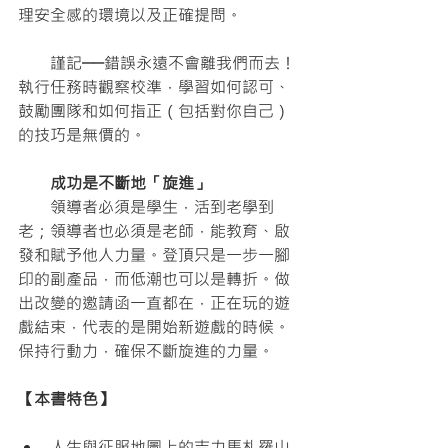
理安全感的環境以及正確提問。
　　謹記──錯誤永遠不會離我們而去！
執行任務時觀察校準，學習如何認可、
鼓勵團隊和如何指正（包括對你自己）
的技巧是無價的。
　　成功是不斷地「旋進」
　　領導者必須是學生，活到老學到
老；領導者也必須是老師，能教育、啟
發和賦予他人力量。登頂只是一步一腳
印的副產品，而低潮也可以是轉折。做
出改變的邀請函一直都在，正在玩的遊
戲結束，代表的是開始新遊戲的時候。
保持行動力，確保不斷旋進的力量。
【本書特色】
人生與征服地圖上的吉力馬札羅山