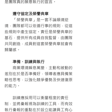
是團隊真的願意執行的宣言。
　　遵守協定及榮譽典章
　　「榮譽典章」是一套不論順境逆
境，團隊都可以依循行事的規則，從這
些規則中產生協定。責任是榮譽典章的
基石，提供所有成員自我監督，由團隊
共同創造，成員對這套榮譽典章就會有
歸屬感。
　　準備、訓練與執行
　　商業環境瞬息萬變，主動和被動的
差別在於是否準備好，領導者應具備策
略性思考，以強化競爭優勢及快速復原
的能力。
　　訓練應採用可以衡量程度的責任
制，並將彙報視為訓練的工具，而有效
執行彙報的重點在於設立能讓員工有心