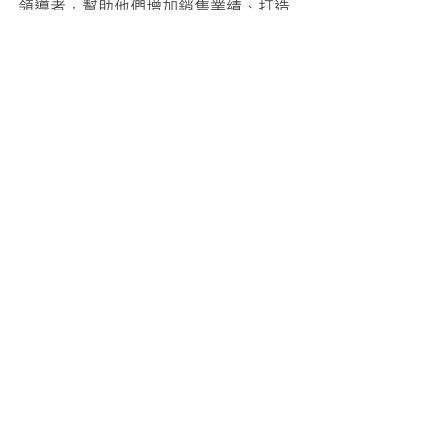
領導者，幫助他們增加銷售業績、打造
一流團隊，並在他們的產業創造巨大改
變。他曾廣泛地與例如新加坡航空、萊
雅集團旗下所有品牌、私人銀行及數十
萬個中小企業等組織進行合作。他的冒
險旅程就是一個平凡人超越平庸，然後
幫助他人走向卓越的旅程。
　　2000年初，大家對他的教學需求非
常可觀，所以在十天內，他曾以截然不
同的方向繞行地球兩圈！他發現很顯然
為市場帶來成功的任務必須改變，於是
他的重點和使命變成了「創造出世界上
最好的導師、領導者和協助者」，因為
他們可以改變我們學習的方式，特別是
在市場上。他目前是布萊爾．辛格培訓
學院以及布萊爾．辛格頂尖精英系統的
創辦人，該系統訓練及提供認證世界上
最佳的改革推動者。通常大家都稱布萊