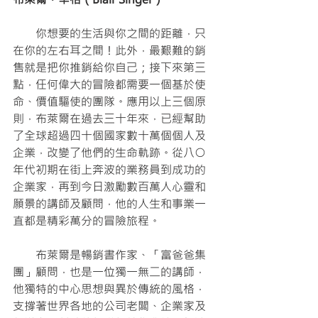
　　你想要的生活與你之間的距離，只
在你的左右耳之間！此外，最艱難的銷
售就是把你推銷給你自己；接下來第三
點，任何偉大的冒險都需要一個基於使
命、價值驅使的團隊。應用以上三個原
則，布萊爾在過去三十年來，已經幫助
了全球超過四十個國家數十萬個個人及
企業，改變了他們的生命軌跡。從八○
年代初期在街上奔波的業務員到成功的
企業家，再到今日激勵數百萬人心靈和
願景的講師及顧問，他的人生和事業一
直都是精彩萬分的冒險旅程。
　　布萊爾是暢銷書作家、「富爸爸集
團」顧問，也是一位獨一無二的講師，
他獨特的中心思想與異於傳統的風格，
支撐著世界各地的公司老闆、企業家及