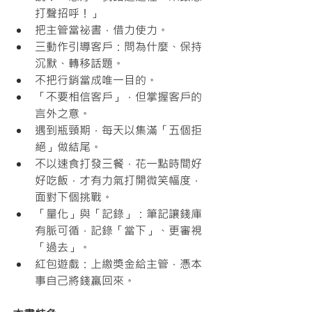
打聲招呼！」
把主管當祕書，借力使力。
三動作引導客戶：問為什麼、保持
沉默、轉移話題。
不把行銷當成唯一目的。
「不要相信客戶」，但掌握客戶的
言外之意。
遇到瓶頸期，每天以集滿「五個拒
絕」做結尾。
不以速食打發三餐，花一點時間好
好吃飯，才有力氣打開微笑幅度，
面對下個挑戰。
「量化」與「記錄」：筆記讓錢庫
有脈可循，記錄「當下」、更審視
「過去」。
紅包遊戲：上繳獎金給主管，憑本
事自己將錢贏回來。