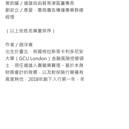
葉鈞耀／遠雄自由貿易港區董事長
劉安立／彥星．喬商廣告傳播事業群總
經理
（以上依姓名筆畫排序）
作者／趙洋寬
出生於臺北，英國格拉斯哥卡利多尼安
大學（GCU London）金融風險控管碩
士，現任遠雄人壽營業襄理。基於本身
財務會計的背景，以及對保險行業擁有
高度熱忱，2018年創下入行第一年，年
薪破700萬的事蹟。同年，更以從事保險
業務工作的新人之姿，取得世界百萬圓
桌頂尖會員資格（簡稱「MDRT」會
議，是保險業菁英的國際級指標最高殊
榮）。現活躍於保險產業，並常受邀擔
任講座講師。