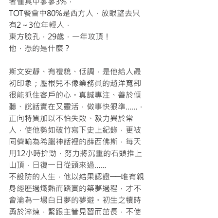
者僅其中寥寥3%，
TOT餐會中80%是西方人，放眼望去只
有2～3位年輕人，
東方臉孔，29歲，一年攻頂！
他，憑的是什麼？
斯文安靜、有禮貌、低調，是他給人最
初印象；壓根兒不像業務員的趙洋寬卻
很能抓住客戶的心。真誠專注、善於傾
聽、說話實在又靈活，做事快狠準……，
正向特質加以不怕失敗、毅力異於常
人，使他勢如破竹寫下史上紀錄，更被
同儕喻為希臘神話裡的薛西佛斯，每天
用12小時拚勁，努力將沉重的石頭推上
山頂，日復一日從頭來過……
不設防的人生，他以結果認證──唯有親
身經歷過熾熱而踏實的築夢過程，才不
會淪為一場白日夢的夢遊。初生之犢時
勇於淬煉，緊跟主管見習而茁長，不使