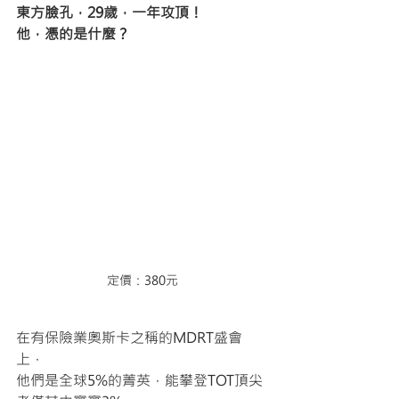
東方臉孔，29歲，一年攻頂！
他，憑的是什麼？
定價：380元
在有保險業奧斯卡之稱的MDRT盛會
上，
他們是全球5%的菁英，能攀登TOT頂尖