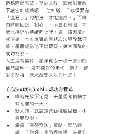
拒絕阻斷希望，至於辛酸血淚就誠實收
下讓它結成繭吧……他知道，「必須要有
『瘋狂」』的想法，才能達成。」而唯
有時時回到「初心」、不自我局限，才
能保持野心持續向上爬。這一路累積而
成便是一本本厚實的業務心法與教戰守
策，屢屢成為他不斷晉級、擴大團隊的
成功祕笈。
人生沒有僥倖，趙洋寬以一步一腳印的
奮鬥證明──沒有最好的年代，努力、熱
愛與堅持，就能改變人生方程式！
（心法x功法）x N＝成功方程式
唯有先放下定見，千里馬和伯樂才
有相遇的一天。
新人時，就設定跨級挑戰目標，不
自我設限。
掌握「突襲拜訪」策略。拜訪時
說：「您好，我路過這裡，來跟您