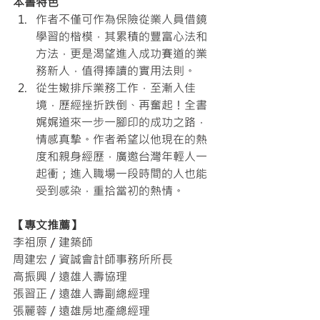
本書特色
作者不僅可作為保險從業人員借鏡
學習的楷模，其累積的豐富心法和
方法，更是渴望進入成功賽道的業
務新人，值得捧讀的實用法則。
從生嫩排斥業務工作，至漸入佳
境，歷經挫折跌倒、再奮起！全書
娓娓道來一步一腳印的成功之路，
情感真摯。作者希望以他現在的熱
度和親身經歷，廣邀台灣年輕人一
起衝；進入職場一段時間的人也能
受到感染，重拾當初的熱情。
【專文推薦】
李祖原／建築師
周建宏／資誠會計師事務所所長
高振興／遠雄人壽協理
張習正／遠雄人壽副總經理
張麗蓉／遠雄房地產總經理