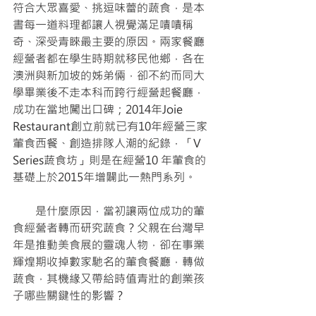
符合大眾喜愛、挑逗味蕾的蔬食，是本
書每一道料理都讓人視覺滿足嘖嘖稱
奇、深受青睞最主要的原因。兩家餐廳
經營者都在學生時期就移民他鄉，各在
澳洲與新加坡的姊弟倆，卻不約而同大
學畢業後不走本科而跨行經營起餐廳，
成功在當地闖出口碑；2014年Joie 
Restaurant創立前就已有10年經營三家
葷食西餐、創造排隊人潮的紀錄，「V 
Series蔬食坊」則是在經營10 年葷食的
基礎上於2015年增闢此一熱門系列。
　　是什麼原因，當初讓兩位成功的葷
食經營者轉而研究蔬食？父親在台灣早
年是推動美食展的靈魂人物，卻在事業
輝煌期收掉數家馳名的葷食餐廳，轉做
蔬食，其機緣又帶給時值青壯的創業孩
子哪些關鍵性的影響？