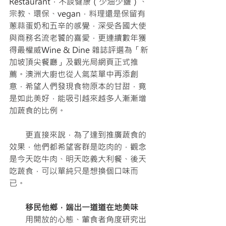
Restaurant，不談健康（少油少鹽）、
宗教、環保、vegan，料理還是保留有
蔥蒜蛋奶和五辛的感覺，深受各國大使
與商務名流老饕的喜愛，更連續數年獲
得最權威Wine & Dine 雜誌評選為「新
加坡頂尖餐廳」及觀光局網頁正式推
薦。澳洲大廚也從人氣菜單中再添創
意，希望人們發現食物原本的甘甜，竟
是如此美好，能吸引越來越多人漸漸增
加蔬食的比例。
　　更直接來說，為了達到推廣蔬食的
效果，他們都希望客群是吃肉的，觀念
是今天吃牛肉、明天吃義大利餐、後天
吃蔬食，可以單純只是想換個口味而
已。
　　移民他鄉，端出一道道在地美味
　　用開放的心態、葷食者角度研究出