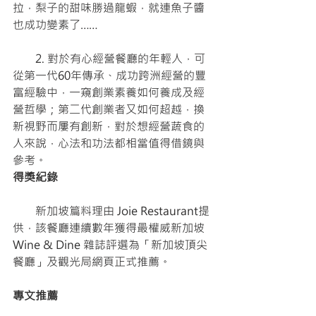
拉，梨子的甜味勝過龍蝦，就連魚子醬
也成功變素了……
　　2. 對於有心經營餐廳的年輕人，可
從第一代60年傳承、成功跨洲經營的豐
富經驗中，一窺創業素養如何養成及經
營哲學；第二代創業者又如何超越，換
新視野而屢有創新，對於想經營蔬食的
人來說，心法和功法都相當值得借鏡與
參考。
得獎紀錄
　　新加坡篇料理由 Joie Restaurant提
供，該餐廳連續數年獲得最權威新加坡 
Wine & Dine 雜誌評選為「新加坡頂尖
餐廳」及觀光局網頁正式推薦。
專文推薦