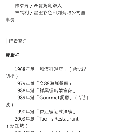
　　陳家昇／奇麗灣創辦人
　　林禹利／豐聖彩色印刷有限公司董
事長
│作者簡介│
黃獻祥
　　1968年創「和漢料理店」（台北昆
明街）
　　1979年創「久88海鮮餐廳」
　　1988年創「祥興樓結婚會館」
　　1989年創「Gourmet餐廳」（新加
坡）
　　1990年創「香江樓港式酒樓」
　　2003年創「Tao’s Restaurant」
（新加坡）