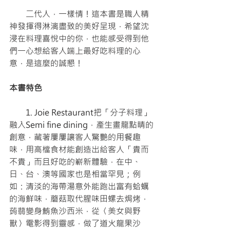
　　二代人，一樣情！這本書是職人精
神發揮得淋漓盡致的美好呈現，希望沈
浸在料理喜悅中的你，也能感受得到他
們一心想給客人端上最好吃料理的心
意，是這麼的誠懇！
本書特色
　　1. Joie Restaurant把「分子料理」
融入Semi fine dining，產生畫龍點睛的
創意，藏著屢屢讓客人驚艷的用餐趣
味，用高檔食材能創造出給客人「貴而
不貴」而且好吃的嶄新體驗，在中、
日、台、澳等國家也是相當罕見；例
如：清淡的海帶湯意外能跑出富有蛤蠣
的海鮮味，蘑菇取代腥味田螺去焗烤，
蒟蒻變身鮪魚沙西米，從〈美女與野
獸〉電影得到靈感，做了道火龍果沙