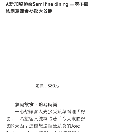
★新加坡頂級Semi fine dining 主廚不藏
私創意蔬食祕訣大公開 
定價：380元
　　無肉飲食，蔚為時尚
　　一心想讓客人先接受蔬菜料理「好
吃」，希望客人純粹抱著「今天來吃好
吃的東西」這種想法經營蔬食的Joie 