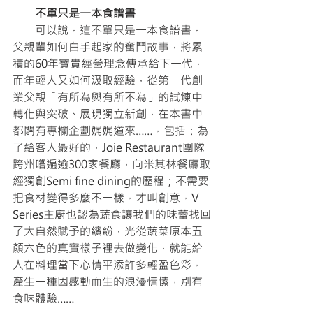
　　不單只是一本食譜書
　　可以說，這不單只是一本食譜書，
父親輩如何白手起家的奮鬥故事，將累
積的60年寶貴經營理念傳承給下一代，
而年輕人又如何汲取經驗，從第一代創
業父親「有所為與有所不為」的試煉中
轉化與突破、展現獨立新創，在本書中
都闢有專欄企劃娓娓道來……，包括：為
了給客人最好的，Joie Restaurant團隊
跨州嚐遍逾300家餐廳，向米其林餐廳取
經獨創Semi fine dining的歷程；不需要
把食材變得多麼不一樣，才叫創意，V 
Series主廚也認為蔬食讓我們的味蕾找回
了大自然賦予的繽紛，光從蔬菜原本五
顏六色的真實樣子裡去做變化，就能給
人在料理當下心情平添許多輕盈色彩，
產生一種因感動而生的浪漫情愫，別有
食味體驗……