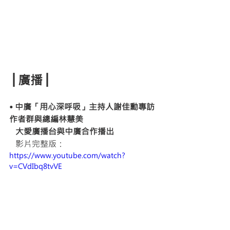
│廣播│
• 中廣「用心深呼吸」主持人謝佳勳專訪
作者群與總編林慧美
大愛廣播台與中廣合作播出
影片完整版：
https://www.youtube.com/watch?
v=CVdIbq8tvVE