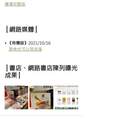
廣播完整版
│網路媒體│
• 《有機誌》
2021/10/16
蔬食也可以很浪漫
│書店、網路書店陳列曝光
成果│