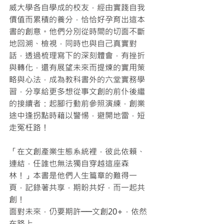
威大學各自學成的校友，經由實踐自我
價值而累積的養分，恰恰好孕育出這本
書的創意。他們分別從時間的切面不斷
地回溯、檢視，同時也與自己真實對
話，透過梳理寫下的深刻體會，有挫折
與轉化，還有展望未來而提煉的實用策
略與心法，成為教科書外的六堂實務學
習，分享給更多想從事文創的前仆後繼
的接續者：起腳行動前參照演練，創業
途中逢拐點時藉以警惕，避開地雷，短
走冤枉路！
「在文創產業生態系統裡，彼此依賴、
連結，任誰也無法獨自穿越這座森
林！」本書是他們人生篇章的難得一
頁，記錄著共享，期盼共好，而一起共
創！
面對未來，仍要期許──文創20+，依然
在路上……