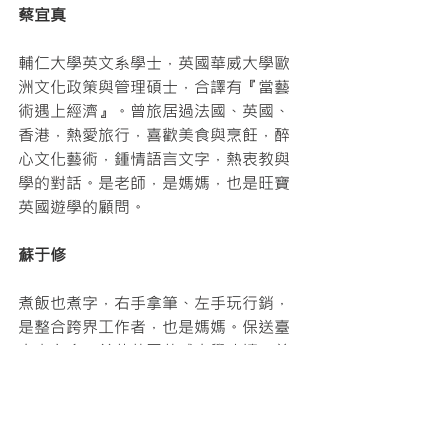
蔡宜真
輔仁大學英文系學士，英國華威大學歐
洲文化政策與管理碩士，合譯有『當藝
術遇上經濟』。曾旅居過法國、英國、
香港，熱愛旅行，喜歡美食與烹飪，醉
心文化藝術，鍾情語言文字，熱衷教與
學的對話。是老師，是媽媽，也是旺寶
英國遊學的顧問。
蘇于修
煮飯也煮字，右手拿筆、左手玩行銷，
是整合跨界工作者，也是媽媽。保送臺
大中文系，並赴英國華威大學攻讀。曾
任學學文創志業行銷長、天下雜誌群行
銷主管，《微笑臺灣款款行》採訪副總
編輯。個人暢銷書有《走吧，去捷
克！》、《房子這樣買，完全解答購屋