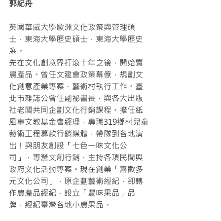
郭紀舟 
英國華威大學歐洲文化政策與管理碩
士，東海大學歷史碩士，東海大學歷史
系。
先在文化創意界打滾十年之後，開始賣
農產品。曾任文建會政策幕僚，規劃文
化創意產業專案，藝術村執行工作。臺
北市雜誌公會任副祕書長，與各大出版
社老闆共同企劃文化行銷課程。擔任紙
風車文教基金會經理，專職319鄉村兒童
藝術工程募款行銷媒體，帶隊到各地演
出！與朋友創設「七色一味文化公
司」，專營文創行銷，主持各項民間與
政府文化活動專案。現在創業「喜歡多
元文化公司」，原企劃藝術經紀，卻轉
作農產品經紀，設立「豐味果品」品
牌，經紀臺灣各地小農果品。