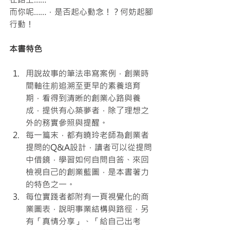
而你呢……，是否起心動念！？何妨起腳
行動！
本書特色
用說故事的筆法串寫案例，創業時
間軸往前追溯至更早的素養培育
期，看得到清晰的創業心路與養
成，提供有心築夢者，除了理想之
外的務實參照與提醒。
每一篇末，都有曉玲老師為創業者
提問的Q&A設計，讀者可以從提問
中借鏡，學習如何自問自答、來回
檢視自己的創業藍圖，是本書著力
的特色之一。
每位實踐者都附有一頁視覺化的商
業圖表，說明事業結構與路徑，另
有「真情分享」、「給自己出考