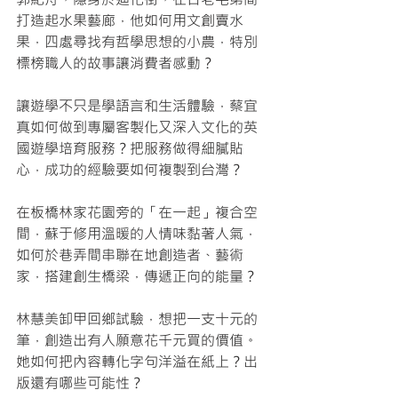
打造起水果藝廊，他如何用文創賣水
果，四處尋找有哲學思想的小農，特別
標榜職人的故事讓消費者感動？
讓遊學不只是學語言和生活體驗，蔡宜
真如何做到專屬客製化又深入文化的英
國遊學培育服務？把服務做得細膩貼
心，成功的經驗要如何複製到台灣？
在板橋林家花園旁的「在一起」複合空
間，蘇于修用溫暖的人情味黏著人氣，
如何於巷弄間串聯在地創造者、藝術
家，搭建創生橋梁，傳遞正向的能量？ 
林慧美卸甲回鄉試驗，想把一支十元的
筆，創造出有人願意花千元買的價值。
她如何把內容轉化字句洋溢在紙上？出
版還有哪些可能性？