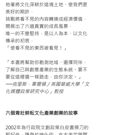
抱著將文化深耕於這塊土地、使我們更
美好的期許，
挑戰將看不見的內容轉換成經濟價值，
開展出了六道真實的成長風景，
唯一的不變堅持，是以人為本、以文化
傳承的初衷，
「使看不見的東西被看見！」
「本書將幫助你勘測地域、選擇同伴、
了解自己與創意產業的生態系統。要不
要從這裡選一條路走，由你決定。」
──克里斯．畢爾頓／英國華威大學「文
化媒體政策研究中心」教授
六個青壯耕耘文化產業創業的故事
2002年為行政院文創政策白皮書操刀的
郭紀舟，隱身於迪化街，在古老宅第間